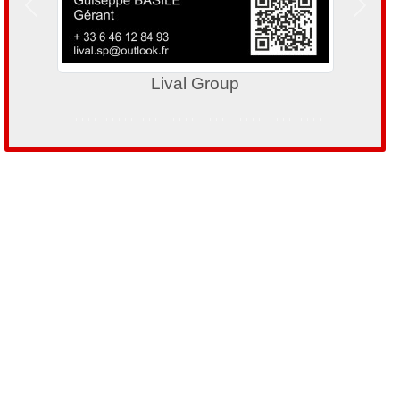
Précedent
Suivan
Lival Group