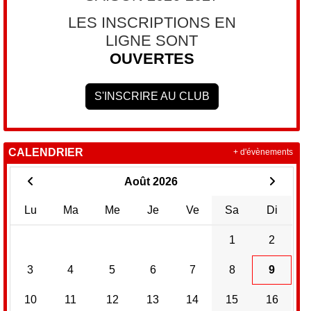
LES INSCRIPTIONS EN
LIGNE SONT
OUVERTES
S'INSCRIRE AU CLUB
CALENDRIER
+ d'évènements
Août 2026
Lu
Ma
Me
Je
Ve
Sa
Di
1
2
3
4
5
6
7
8
9
10
11
12
13
14
15
16