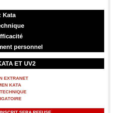
: Kata
echnique
fficacité
ment personnel
ATA ET UV2
ON EXTRANET
MEN KATA
2 TECHNIQUE
IGATOIRE
INSCRIT SERA REFUSE