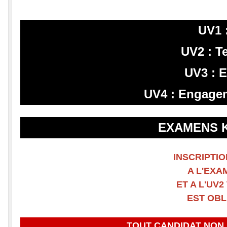
UV1 
UV2 : T
UV3 : E
UV4 : Engage
EXAMENS K
INSCRIPTI
A L'EXA
ET A L'UV
EST OBL
TOUT CANDIDAT NON 