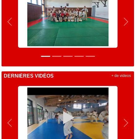
Précedent
Suiva
DERNIÈRES VIDÉOS
+ de videos
Précedent
Suiva