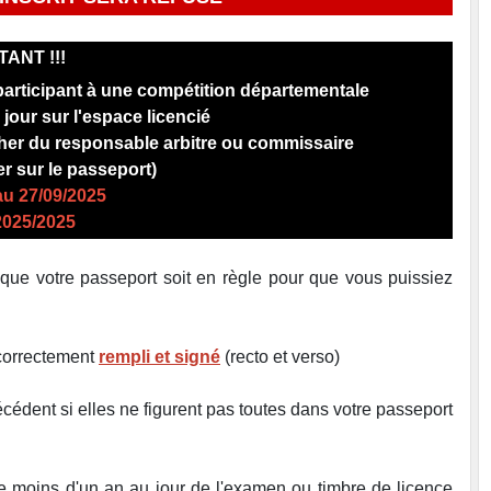
ANT !!!
 participant à une compétition départementale
 jour sur l'espace licencié
ocher du responsable arbitre ou commissaire
ter sur le passeport)
au 27/09/2025
2025/2025
z que votre passeport soit en règle pour que vous puissiez
correctement
rempli et signé
(recto et verso)
cédent si elles ne figurent pas toutes dans votre passeport
e moins d'un an au jour de l'examen ou timbre de licence