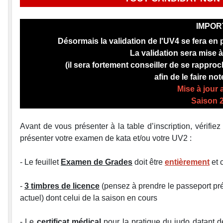
IMPORT
Désormais la validation de l'UV4 se fera en
La validation sera mise à
(il sera fortement conseiller de se rappr
afin de le faire no
Mise à jour 
Saison 
Avant de vous présenter à la table d’inscription, vérifie
présenter votre examen de kata et/ou votre UV2 :
- Le feuillet
Examen de Grades
doit être
entièrement
et 
-
3 timbres de licence
(pensez à prendre le passeport pré
actuel) dont celui de la saison en cours
- Le
certificat médical
pour la pratique du judo datant d