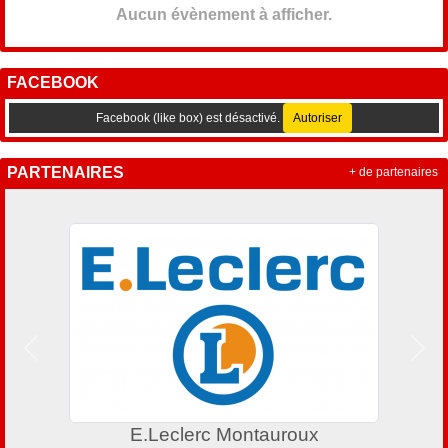
Aucun évènement à afficher.
FACEBOOK
Facebook (like box) est désactivé.
Autoriser
PARTENAIRES
+ de partenaires
Précedent
Suiv
E.Leclerc Montauroux