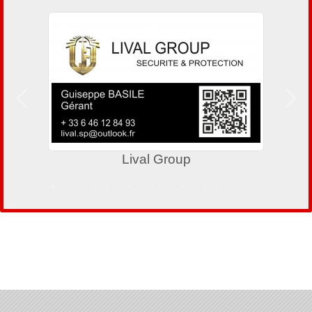
Précedent
Suiv
Lival Group