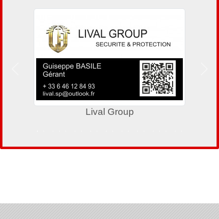
Précedent
Suiv
Lival Group