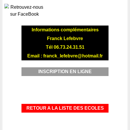
Informations complémentaires
Franck Lefebvre
Tél
06.73.24.31.51
Email :
franck_lefebvre@hotmail.fr
INSCRIPTION EN LIGNE
RETOUR A LA LISTE DES ECOLES