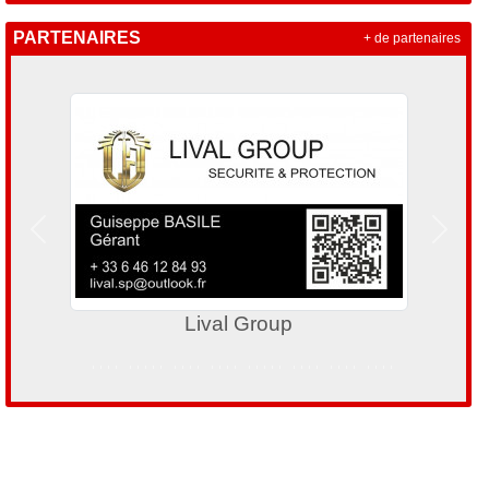
PARTENAIRES
+ de partenaires
Précedent
Suivan
Group
Infinity Joaill