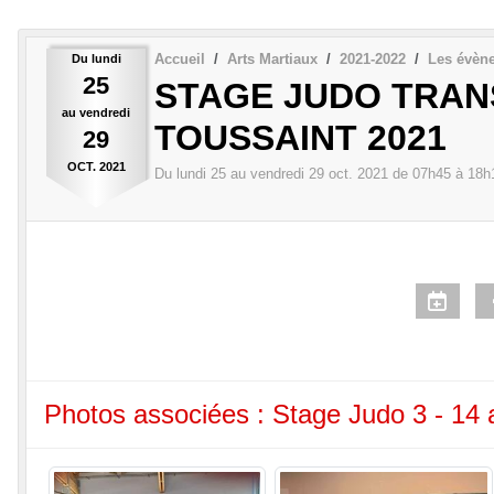
Accueil
Arts Martiaux
2021-2022
Les évèn
Du
lundi
25
STAGE JUDO TRAN
au
vendredi
TOUSSAINT 2021
29
OCT.
2021
Du
lundi
25
au
vendredi
29
oct.
2021
de 07h45 à 18h
Photos associées : Stage Judo 3 - 14 