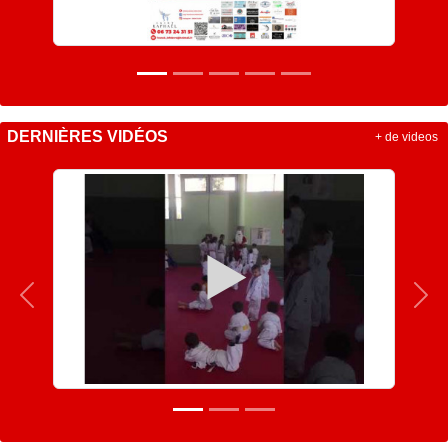
DERNIÈRES VIDÉOS
+ de videos
Précedent
Sui