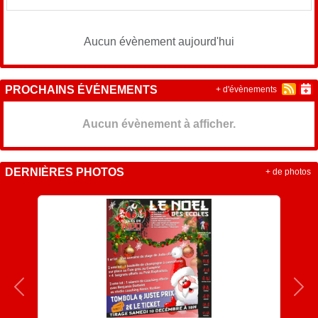
Aucun évènement aujourd'hui
PROCHAINS ÉVÉNEMENTS
+ d'évènements
Aucun évènement à afficher.
DERNIÈRES PHOTOS
+ de photos
Précedent
Sui