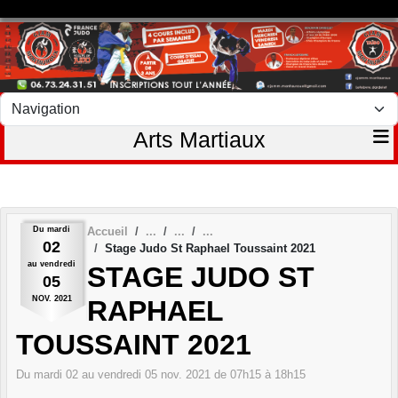
Panneau de gestion des cookies
Arts Martiaux
Du
mardi
Accueil
02
Stage Judo St Raphael Toussaint 2021
au
vendredi
STAGE JUDO ST
05
NOV.
2021
RAPHAEL
TOUSSAINT 2021
Du
mardi
02
au
vendredi
05
nov.
2021
de 07h15 à 18h15