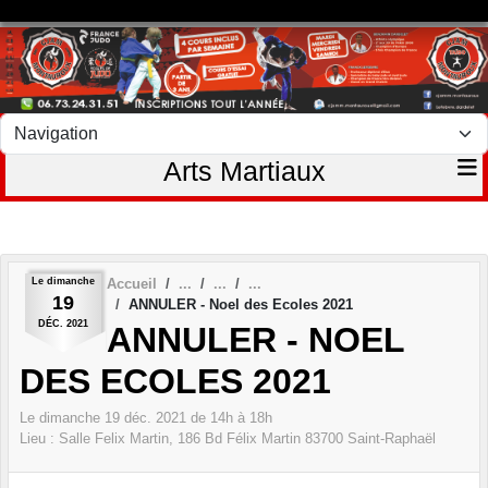
Panneau de gestion des cookies
Arts Martiaux
Le
dimanche
Accueil
19
ANNULER - Noel des Ecoles 2021
DÉC.
2021
ANNULER - NOEL
DES ECOLES 2021
Le
dimanche
19
déc.
2021
de 14h à 18h
Lieu :
Salle Felix Martin, 186 Bd Félix Martin
83700
Saint-Raphaël