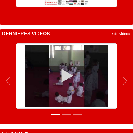
DERNIÈRES VIDÉOS
+ de videos
Précedent
Sui