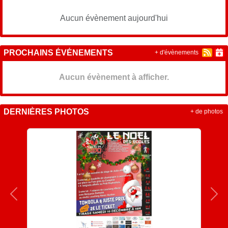
Aucun évènement aujourd'hui
PROCHAINS ÉVÉNEMENTS
+ d'évènements
Aucun évènement à afficher.
DERNIÈRES PHOTOS
+ de photos
Précedent
Sui