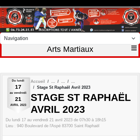
Panneau de gestion des cookies
Arts Martiaux
Du
lundi
Accueil
17
Stage St Raphaël Avril 2023
au
vendredi
STAGE ST RAPHAËL
21
AVRIL
2023
AVRIL 2023
Du
lundi
17
au
vendredi
21
avril
2023
de 07h30 à 18h15
Lieu :
940 Boulevard de l'Aspé
83700
Saint Raphaël