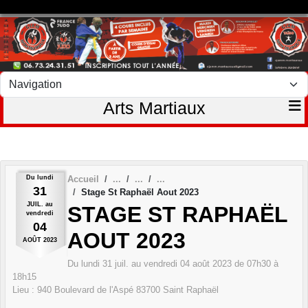
Panneau de gestion des cookies
Arts Martiaux
Du
lundi
Accueil
31
Stage St Raphaël Aout 2023
JUIL.
au
STAGE ST RAPHAËL
vendredi
04
AOUT 2023
AOÛT
2023
Du
lundi
31
juil.
au
vendredi
04
août
2023
de 07h30 à
18h15
Lieu :
940 Boulevard de l'Aspé
83700
Saint Raphaël