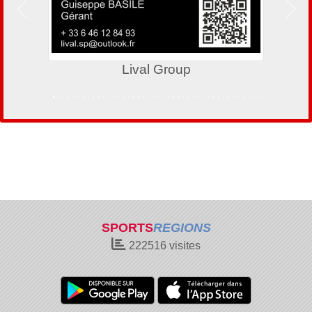
Précedent
Suiv
Lival Group
SPORTS
REGIONS
222516
visites