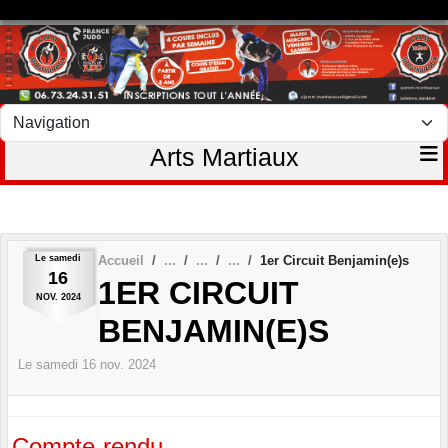
Panneau de gestion des cookies
Arts Martiaux
Le
samedi
Accueil
1er Circuit Benjamin(e)s
16
1ER CIRCUIT
NOV.
2024
BENJAMIN(E)S
Le
samedi
16
nov.
2024
Compte-rendu