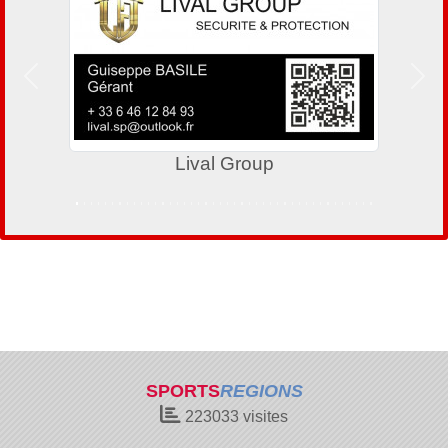
Précedent
Suiv
Lival Group
SPORTS
REGIONS
223033
visites