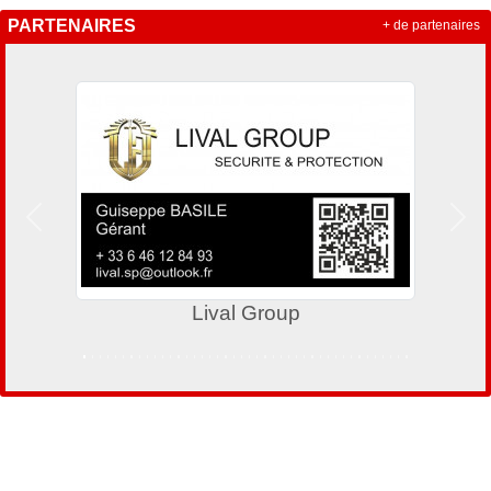
PARTENAIRES
+ de partenaires
Précedent
Suiv
Lival Group