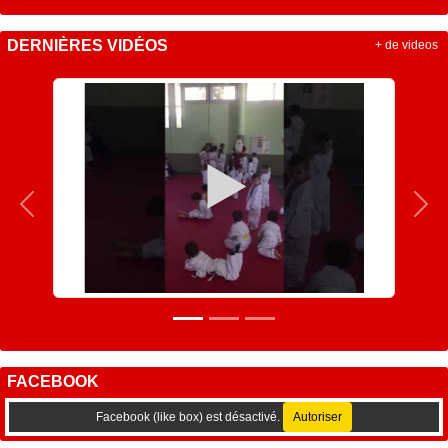
DERNIÈRES VIDÉOS
+ de videos
Précedent
Sui
FACEBOOK
Facebook (like box) est désactivé.
Autoriser