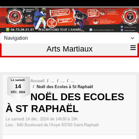
Panneau de gestion des cookies
Arts Martiaux
Le
samedi
Accueil
14
Noël des Ecoles à St Raphaël
DÉC.
2024
NOËL DES ECOLES
À ST RAPHAËL
Le
samedi
14
déc.
2024
de 14h30 à 19h
Lieu :
940 Boulevard de l'Aspé
83700
Saint-Raphaël