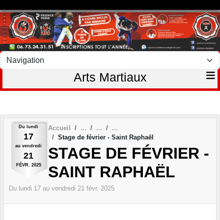
Panneau de gestion des cookies
Arts Martiaux
Du
lundi
Accueil
17
Stage de février - Saint Raphaël
au
vendredi
STAGE DE FÉVRIER -
21
FÉVR.
2025
SAINT RAPHAËL
Du
lundi
17
au
vendredi
21
févr.
2025