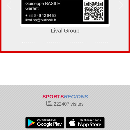
Précedent
Suiv
Lival Group
SPORTS
REGIONS
222407
visites