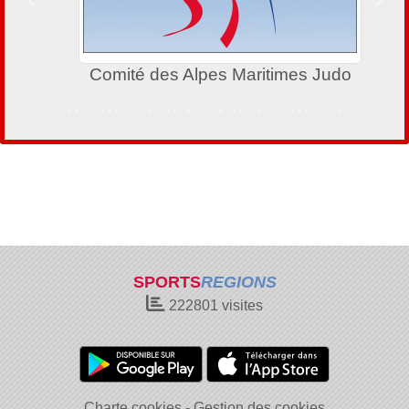
Précedent
Suiv
Comité des Alpes Maritimes Judo
SPORTS
REGIONS
222801
visites
Charte cookies
Gestion des cookies