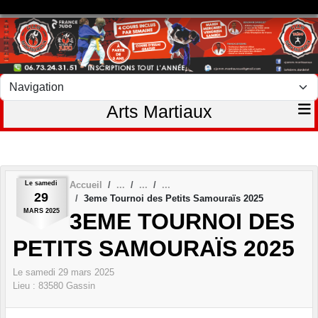
Panneau de gestion des cookies
Arts Martiaux
Le
samedi
Accueil
29
3eme Tournoi des Petits Samouraïs 2025
MARS
2025
3EME TOURNOI DES
PETITS SAMOURAÏS 2025
Le
samedi
29
mars
2025
Lieu :
83580
Gassin