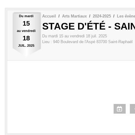
Accueil
Arts Martiaux
2024-2025
Les évèn
Du
mardi
15
STAGE D'ÉTÉ - SA
au
vendredi
Du
mardi
15
au
vendredi
18
juil.
2025
18
Lieu :
940 Boulevard de l'Aspé
83700
Saint-Raphaël
JUIL.
2025