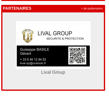
PARTENAIRES
+ de partenaires
Précedent
Suivan
Lival Group
Fran