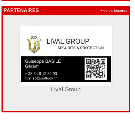
PARTENAIRES
+ de partenaires
Précedent
Suivan
Lival Group
Comit