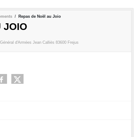
ements
Repas de Noël au Joio
 JOIO
énéral d'Armées Jean Calliès
83600
Frejus