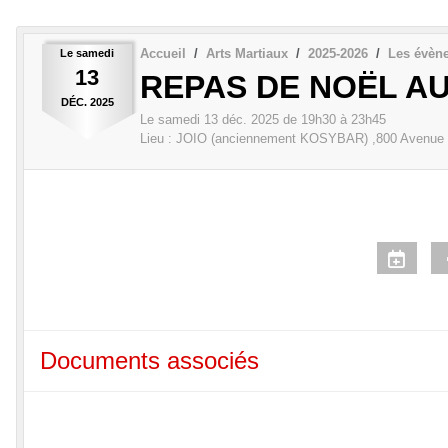
Accueil
Arts Martiaux
2025-2026
Les évèn
Le
samedi
13
REPAS DE NOËL AU
DÉC.
2025
Le
samedi
13
déc.
2025
de 19h30 à 23h45
Lieu :
JOIO (anciennement KOSYBAR) ,800 Avenue G
Documents associés