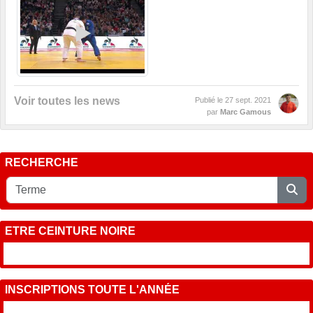
Voir toutes les news
Publié le
27 sept. 2021
par
Marc Gamous
RECHERCHE
ETRE CEINTURE NOIRE
INSCRIPTIONS TOUTE L'ANNÉE