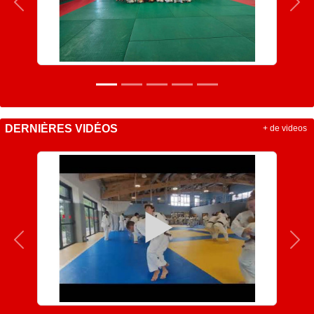
Précedent
Sui
DERNIÈRES VIDÉOS
+ de videos
Précedent
Sui