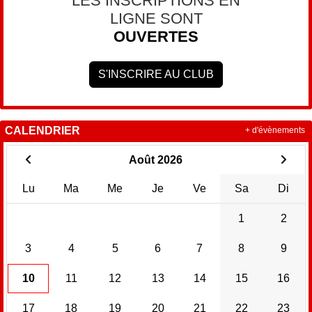
LES INSCRIPTIONS EN
LIGNE SONT
OUVERTES
S'INSCRIRE AU CLUB
CALENDRIER
+ d'évènements
Août 2026
Lu
Ma
Me
Je
Ve
Sa
Di
1
2
3
4
5
6
7
8
9
10
11
12
13
14
15
16
17
18
19
20
21
22
23