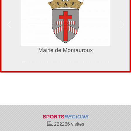
Précedent
Suiv
Mairie de Montauroux
SPORTS
REGIONS
222266
visites