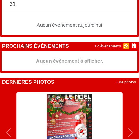
31
Aucun évènement aujourd'hui
PROCHAINS ÉVÉNEMENTS
+ d'évènements
Aucun évènement à afficher.
DERNIÈRES PHOTOS
+ de photos
Précedent
Sui