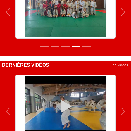
Précedent
Sui
DERNIÈRES VIDÉOS
+ de videos
Précedent
Sui