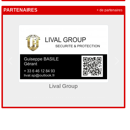
PARTENAIRES
+ de partenaires
Précedent
Suivan
Lival Group
Ligue