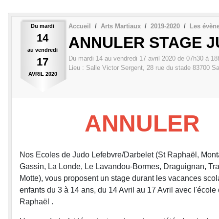
Accueil
Arts Martiaux
2019-2020
Les évèn
Du
mardi
14
ANNULER STAGE J
au
vendredi
Du
mardi
14
au
vendredi
17
avril
2020
de 07h30 à 18
17
Lieu :
Salle Victor Sergent, 28 rue du stade
83700
Sa
AVRIL
2020
ANNULER
Nos Ecoles de Judo Lefebvre/Darbelet (St Raphaël, Mont
Gassin, La Londe, Le Lavandou-Bormes, Draguignan, Tra
Motte), vous proposent un stage durant les vacances scola
enfants du 3 à 14 ans, du 14 Avril au 17 Avril avec l'école
Raphaël .