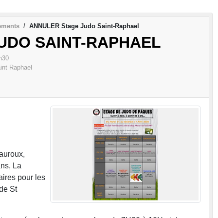
ements
ANNULER Stage Judo Saint-Raphael
UDO SAINT-RAPHAEL
h30
int Raphael
auroux,
ns, La
ires pour les
 de St