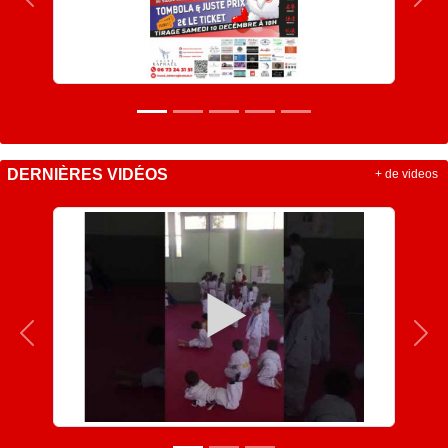
Précedent
Sui
DERNIÈRES VIDÉOS
+ de videos
Précedent
Sui