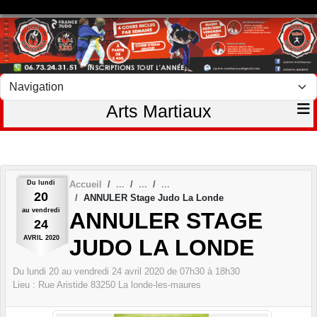
Panneau de gestion des cookies
Arts Martiaux
Du
lundi
Accueil
20
ANNULER Stage Judo La Londe
au
vendredi
ANNULER STAGE
24
AVRIL
2020
JUDO LA LONDE
Du
lundi
20
au
vendredi
24
avril
2020
de 07h30 à 18h30
Lieu :
Rue Aristide
83250
La londe-les-maures