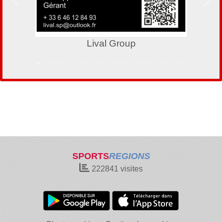
Précedent
Suiv
Lival Group
SPORTS
REGIONS
222841
visites