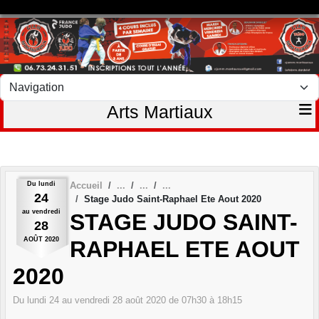
Panneau de gestion des cookies
Arts Martiaux
Du
lundi
Accueil
24
Stage Judo Saint-Raphael Ete Aout 2020
au
vendredi
STAGE JUDO SAINT-
28
AOÛT
2020
RAPHAEL ETE AOUT
2020
Du
lundi
24
au
vendredi
28
août
2020
de 07h30 à 18h15