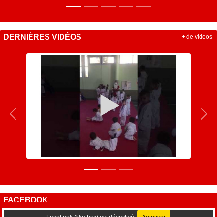
DERNIÈRES VIDÉOS
+ de videos
Précedent
Sui
FACEBOOK
Facebook (like box) est désactivé.
Autoriser