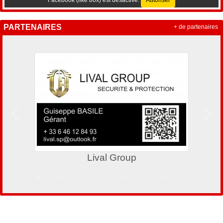
PARTENAIRES
+ de partenaires
Précedent
Suiv
Lival Group