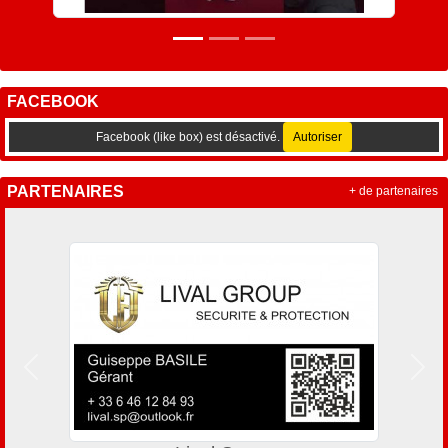
FACEBOOK
Facebook (like box) est désactivé.
Autoriser
PARTENAIRES
+ de partenaires
Précedent
Suiv