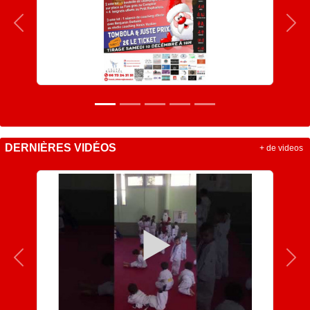
Précedent
Sui
DERNIÈRES VIDÉOS
+ de videos
Précedent
Sui