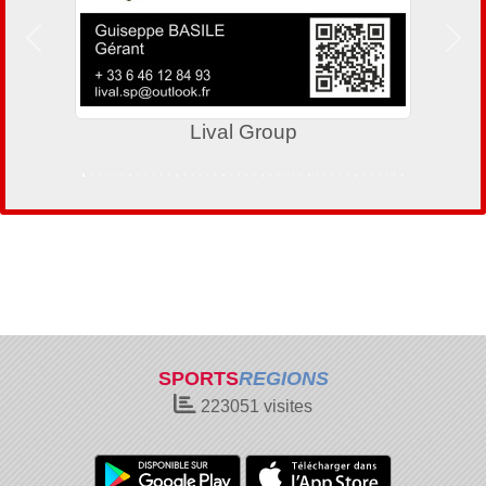
Précedent
Suiv
Lival Group
SPORTS
REGIONS
223051
visites