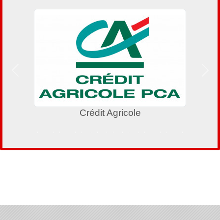
Précedent
Suiv
Crédit Agricole