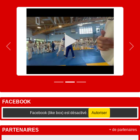
Précedent
Sui
FACEBOOK
Facebook (like box) est désactivé.
Autoriser
PARTENAIRES
+ de partenaires