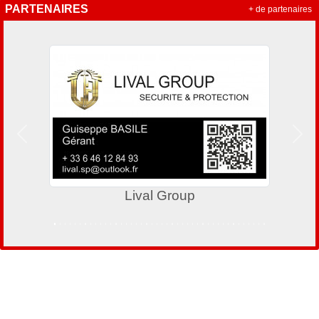
PARTENAIRES
+ de partenaires
Précedent
Suiv
Lival Group