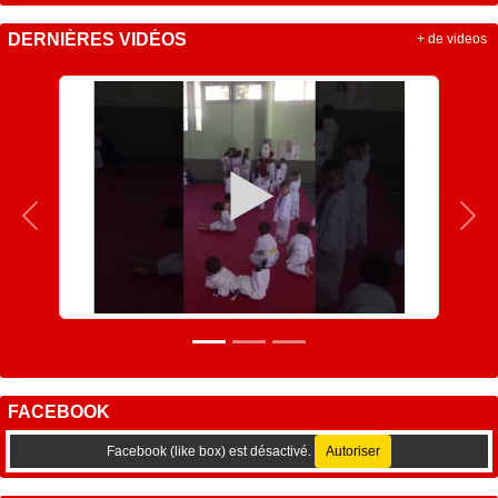
DERNIÈRES VIDÉOS
+ de videos
Précedent
Sui
FACEBOOK
Facebook (like box) est désactivé.
Autoriser