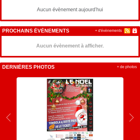
Aucun évènement aujourd'hui
PROCHAINS ÉVÉNEMENTS
+ d'évènements
Aucun évènement à afficher.
DERNIÈRES PHOTOS
+ de photos
Précedent
Sui