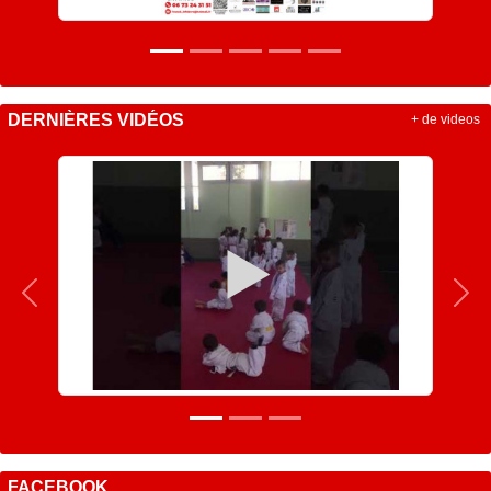
DERNIÈRES VIDÉOS
+ de videos
Précedent
Sui
FACEBOOK