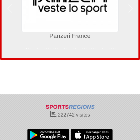
Précedent
Suiv
Panzeri France
SPORTS
REGIONS
222742
visites