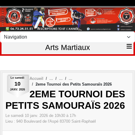
Panneau de gestion des cookies
Arts Martiaux
Le
samedi
Accueil
10
2eme Tournoi des Petits Samouraïs 2026
JANV.
2026
2EME TOURNOI DES
PETITS SAMOURAÏS 2026
Le
samedi
10
janv.
2026
de 10h30 à 17h
Lieu :
940 Boulevard de l'Aspé
83700
Saint-Raphaël