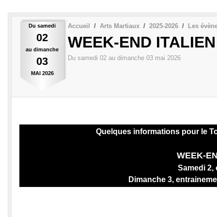
Accueil
Arts Martiaux
2025-2026
Les évèn
Du
samedi
02
WEEK-END ITALIEN
au
dimanche
Du
samedi
02
au
dimanche
03
mai
2026
03
MAI
2026
Quelques informations pour le To
WEEK-EN
Samedi 2, 
Dimanche 3, entrainemen