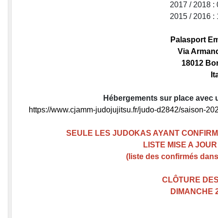
2017 / 2018 :
2015 / 2016 :
Palasport Em
Via Armand
18012 Bor
It
Hébergements sur place avec u
https://www.cjamm-judojujitsu.fr/judo-d2842/saison-20
SEULE LES JUDOKAS AYANT CONFIRM
LISTE MISE A JOU
(liste des confirmés dan
CLÔTURE DES
DIMANCHE 2