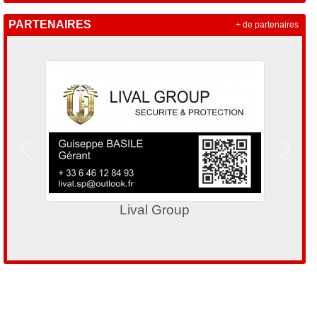
PARTENAIRES
+ de partenaires
Précedent
Suivan
E.Leclerc Montauroux