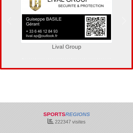
Précedent
Suiv
Lival Group
SPORTS
REGIONS
222347
visites