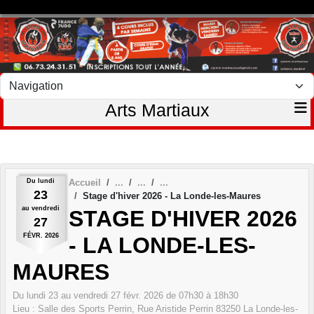
Panneau de gestion des cookies
Arts Martiaux
Du
lundi
Accueil
23
Stage d'hiver 2026 - La Londe-les-Maures
au
vendredi
STAGE D'HIVER 2026
27
FÉVR.
2026
- LA LONDE-LES-
MAURES
Du
lundi
23
au
vendredi
27
févr.
2026
de 07h30 à 18h30
Lieu :
Salle des Sports Perrin, Rue Aristide Perrin
83250
La Londe-les-