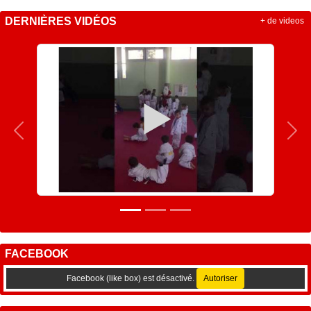
DERNIÈRES VIDÉOS
+ de videos
Précedent
Sui
FACEBOOK
Facebook (like box) est désactivé.
Autoriser