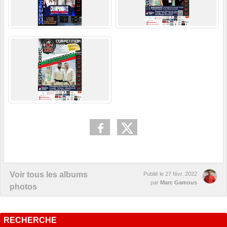
Voir tous les albums
Publié le
27 févr. 2022
par
Marc Gamous
photos
RECHERCHE