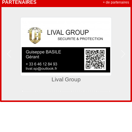
PARTENAIRES
+ de partenaires
Précedent
Suiv
Lival Group