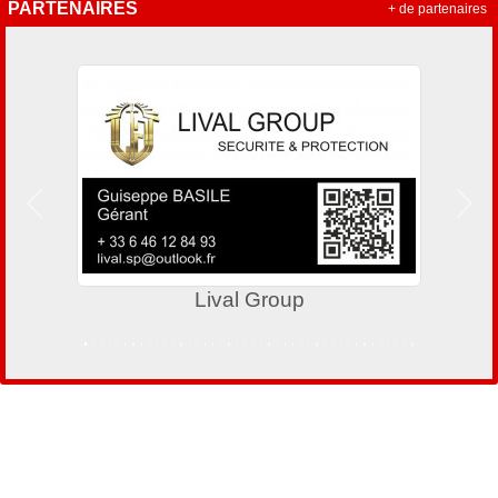
PARTENAIRES
+ de partenaires
Précedent
Suiv
Lival Group