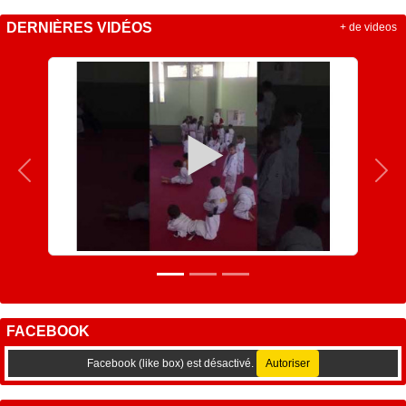
DERNIÈRES VIDÉOS
+ de videos
Précedent
Sui
FACEBOOK
Facebook (like box) est désactivé.
Autoriser