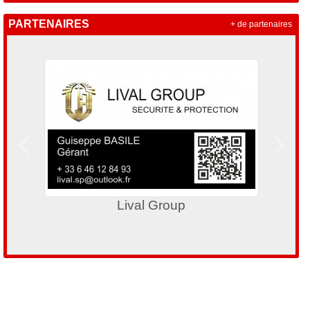
PARTENAIRES
+ de partenaires
Précedent
Suivan
al Group
OBP